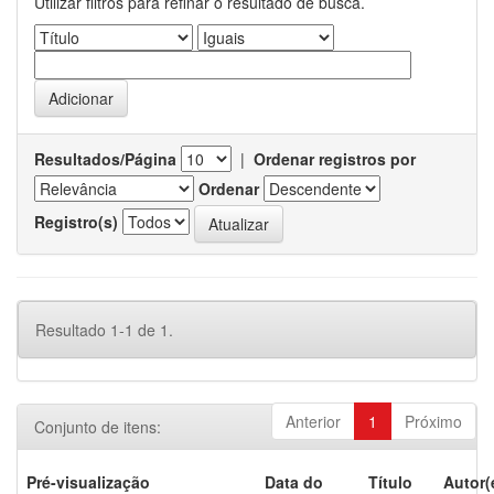
Utilizar filtros para refinar o resultado de busca.
Resultados/Página
|
Ordenar registros por
Ordenar
Registro(s)
Resultado 1-1 de 1.
Anterior
1
Próximo
Conjunto de itens:
Pré-visualização
Data do
Título
Autor(