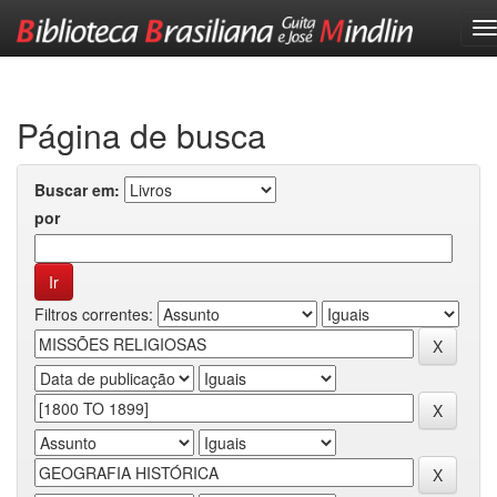
Skip
navigation
Página de busca
Buscar em:
por
Filtros correntes: