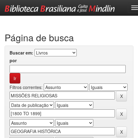
Skip
navigation
Página de busca
Buscar em:
por
Filtros correntes: