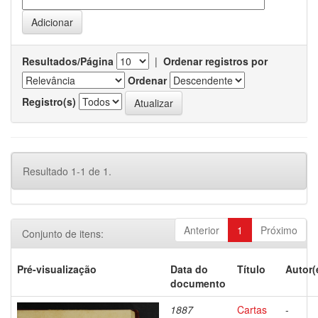
Resultados/Página
|
Ordenar registros por
Ordenar
Registro(s)
Resultado 1-1 de 1.
Anterior
1
Próximo
Conjunto de itens:
Pré-visualização
Data do
Título
Autor(
documento
1887
Cartas
-