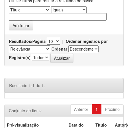
Utilizar filtros para refinar o resultado de busca.
Resultados/Página
|
Ordenar registros por
Ordenar
Registro(s)
Resultado 1-1 de 1.
Anterior
1
Próximo
Conjunto de itens:
Pré-visualização
Data do
Título
Autor(