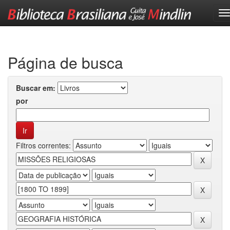
Skip
navigation
Página de busca
Buscar em:
por
Filtros correntes: