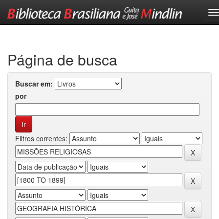
Skip
navigation
Página de busca
Buscar em:
por
Filtros correntes: