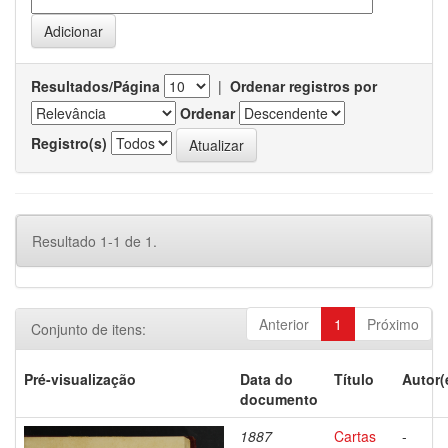
Resultados/Página
|
Ordenar registros por
Ordenar
Registro(s)
Resultado 1-1 de 1.
Anterior
1
Próximo
Conjunto de itens:
Pré-visualização
Data do
Título
Autor(
documento
1887
Cartas
-