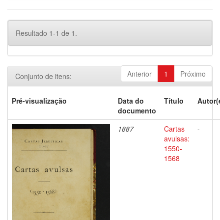
Resultado 1-1 de 1.
Anterior
1
Próximo
Conjunto de itens:
Pré-visualização
Data do
Título
Autor(
documento
1887
Cartas
-
avulsas:
1550-
1568