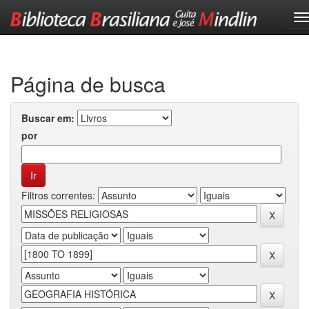
Skip
navigation
Página de busca
Buscar em:
por
Filtros correntes: