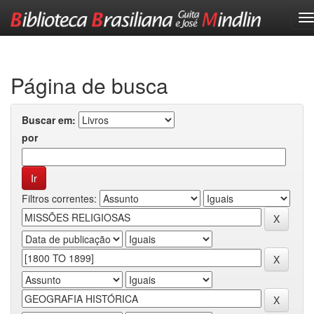
Skip
navigation
Página de busca
Buscar em:
por
Filtros correntes: