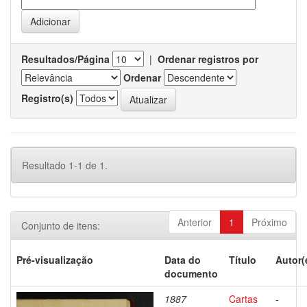
Resultados/Página
|
Ordenar registros por
Ordenar
Registro(s)
Resultado 1-1 de 1.
Anterior
1
Próximo
Conjunto de itens:
Pré-visualização
Data do
Título
Autor(
documento
1887
Cartas
-