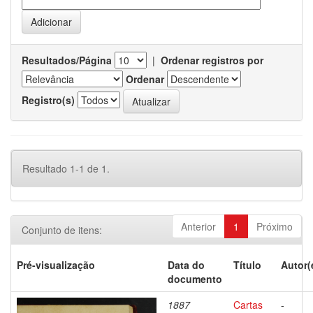
Resultados/Página
|
Ordenar registros por
Ordenar
Registro(s)
Resultado 1-1 de 1.
Anterior
1
Próximo
Conjunto de itens:
Pré-visualização
Data do
Título
Autor(
documento
1887
Cartas
-