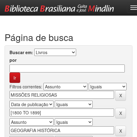
Skip
navigation
Página de busca
Buscar em:
por
Filtros correntes: