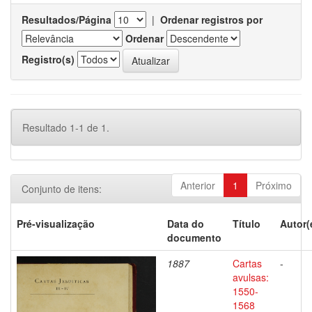
Resultados/Página
|
Ordenar registros por
Ordenar
Registro(s)
Resultado 1-1 de 1.
Anterior
1
Próximo
Conjunto de itens:
Pré-visualização
Data do
Título
Autor(
documento
1887
Cartas
-
avulsas:
1550-
1568