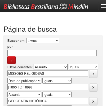
Skip
navigation
Página de busca
Buscar em:
por
Filtros correntes: