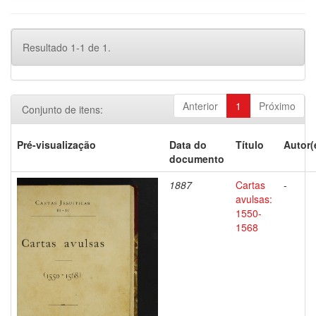
Resultado 1-1 de 1.
Anterior
1
Próximo
Conjunto de itens:
Pré-visualização
Data do
Título
Autor(
documento
1887
Cartas
-
avulsas:
1550-
1568