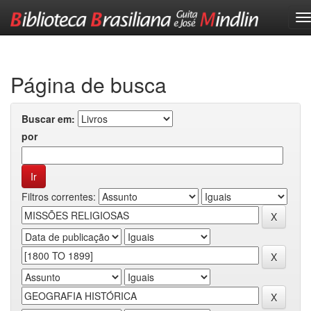
Skip
navigation
Página de busca
Buscar em:
por
Filtros correntes: