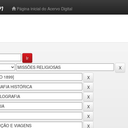
-->
Página inicial do Acervo Digital