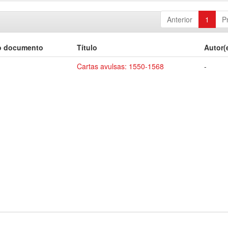
Anterior
1
P
o documento
Título
Autor(
Cartas avulsas: 1550-1568
-