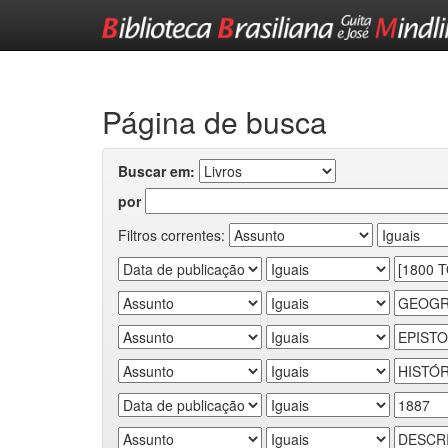
Skip
navigation
Página de busca
Buscar em:
por
Filtros correntes: