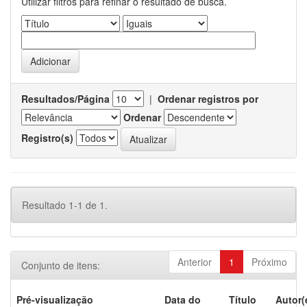
Utilizar filtros para refinar o resultado de busca.
Resultados/Página
|
Ordenar registros por
Ordenar
Registro(s)
Resultado 1-1 de 1.
Anterior
1
Próximo
Conjunto de itens:
Pré-visualização
Data do
Título
Autor(