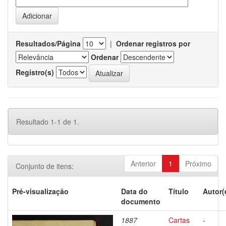
Resultados/Página
|
Ordenar registros por
Ordenar
Registro(s)
Resultado 1-1 de 1.
Anterior
1
Próximo
Conjunto de itens:
Pré-visualização
Data do
Título
Autor(
documento
1887
Cartas
-