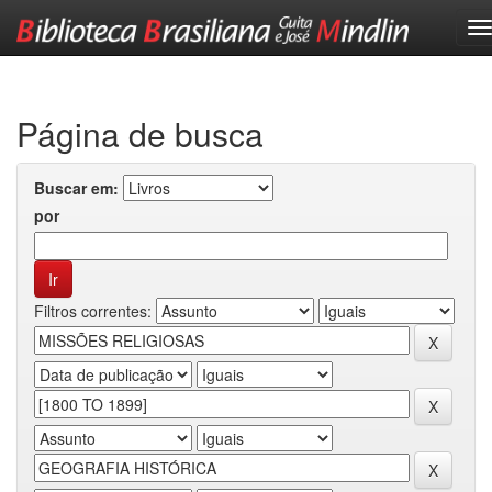
Skip
navigation
Página de busca
Buscar em:
por
Filtros correntes: