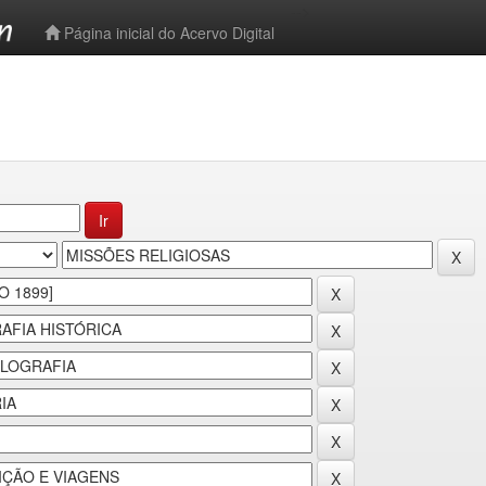
-->
Página inicial do Acervo Digital