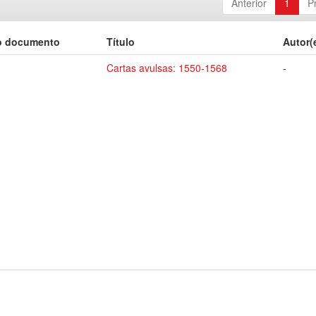
Anterior
1
P
o documento
Título
Autor(
Cartas avulsas: 1550-1568
-