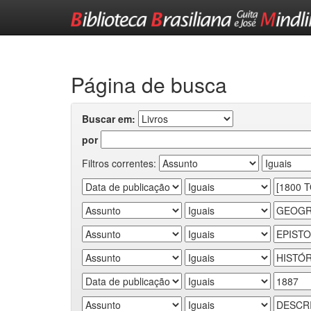
Skip
navigation
Página de busca
Buscar em:
por
Filtros correntes: