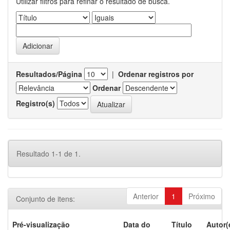
Utilizar filtros para refinar o resultado de busca.
Resultados/Página
|
Ordenar registros por
Ordenar
Registro(s)
Resultado 1-1 de 1.
Anterior
1
Próximo
Conjunto de itens:
Pré-visualização
Data do
Título
Autor(