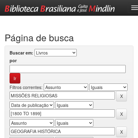
Skip
navigation
Página de busca
Buscar em:
por
Filtros correntes: