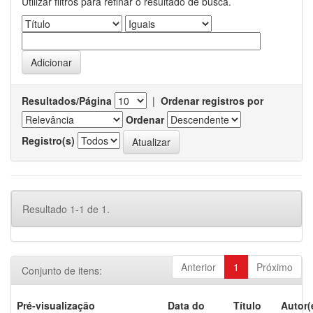
Utilizar filtros para refinar o resultado de busca.
Resultados/Página
|
Ordenar registros por
Ordenar
Registro(s)
Resultado 1-1 de 1.
Anterior
1
Próximo
Conjunto de itens:
Pré-visualização
Data do
Título
Autor(