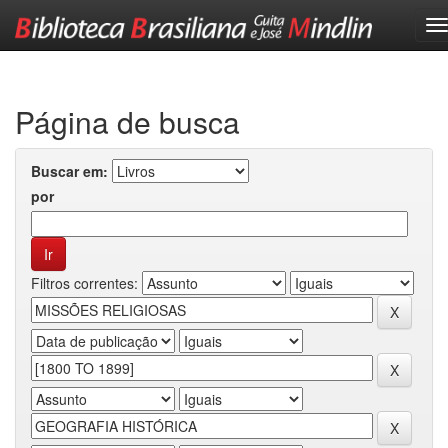
Skip
navigation
Página de busca
Buscar em:
por
Filtros correntes: