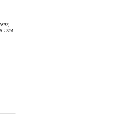
-1697;
75-1754