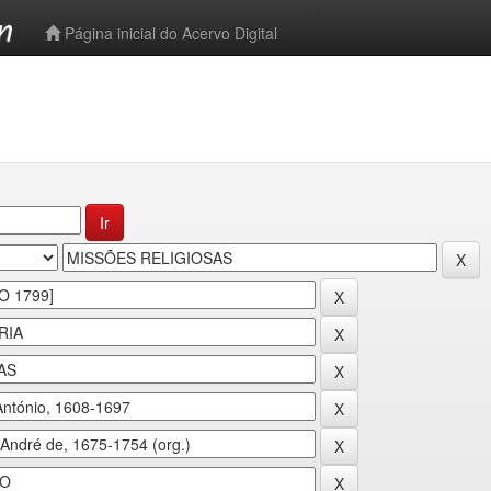
-->
Página inicial do Acervo Digital