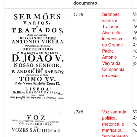
documento
1748
Sermões
Vi
varios e
An
Tratados,
1
Ainda não
1
impressos
Ba
do Grande
An
Padre
1
Antonio
1
Vieyra da
(o
Companhia
de Jesus
1748
Voz sagrada,
Vi
politica,
An
rhetorica, e
1
metrica ou
1
Supplemento