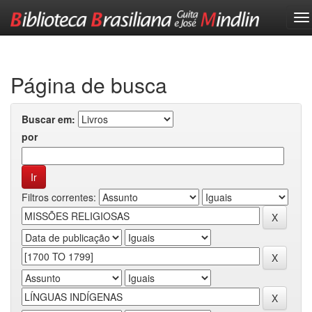
Skip
navigation
Página de busca
Buscar em:
por
Filtros correntes: