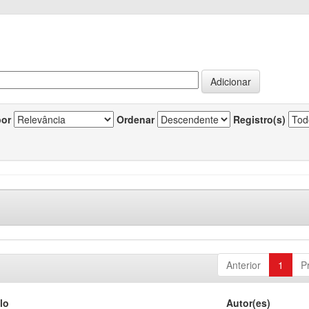
por
Ordenar
Registro(s)
Anterior
1
P
lo
Autor(es)