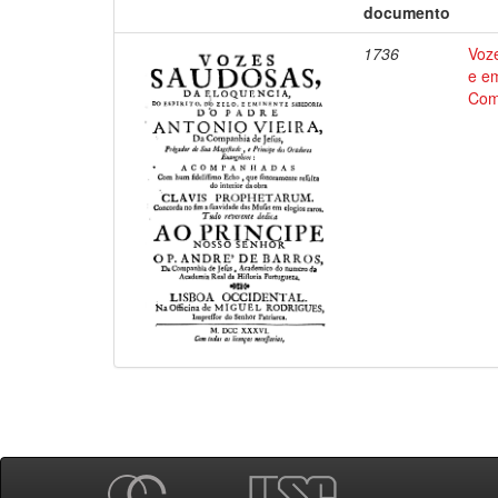
documento
1736
Voze
e em
Comp