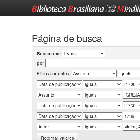
Skip
navigation
Página de busca
Buscar em:
por
Filtros correntes:
Retornar valores