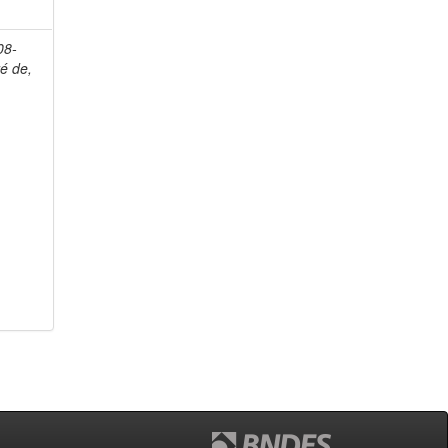
08-
é de,