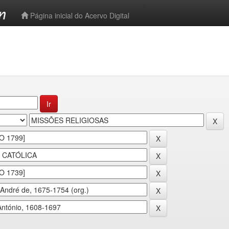
-->
Página inicial do Acervo Digital