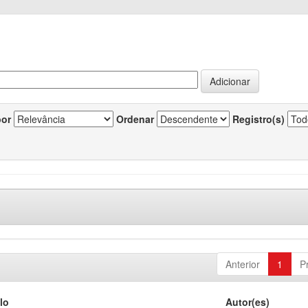
por
Ordenar
Registro(s)
Anterior
1
P
lo
Autor(es)