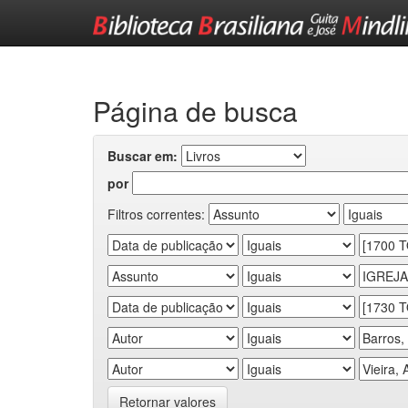
Skip
navigation
Página de busca
Buscar em:
por
Filtros correntes:
Retornar valores