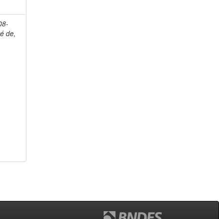
08-
é de,