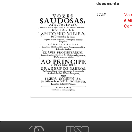
documento
1736
Voze
e em
Comp