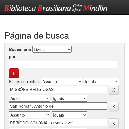
Skip
navigation
Página de busca
Buscar em:
por
Filtros correntes: