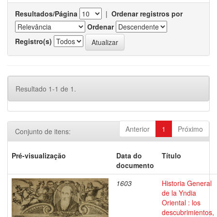
Resultados/Página
|
Ordenar registros por
Ordenar
Registro(s)
Resultado 1-1 de 1.
Anterior
1
Próximo
Conjunto de itens:
Pré-visualização
Data do
Título
documento
1603
Historia General
de la Yndia
Oriental : los
descubrimientos,