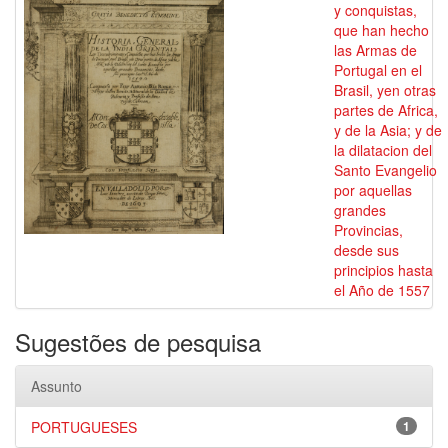
y conquistas,
que han hecho
las Armas de
Portugal en el
Brasil, yen otras
partes de Africa,
y de la Asia; y de
la dilatacion del
Santo Evangelio
por aquellas
grandes
Provincias,
desde sus
principios hasta
el Año de 1557
Sugestões de pesquisa
Assunto
PORTUGUESES
1