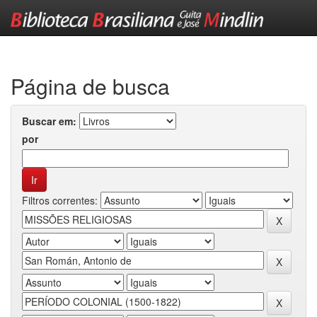
Skip
navigation
Página de busca
Buscar em:
por
Filtros correntes: