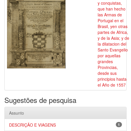
y conquistas,
que han hecho
las Armas de
Portugal en el
Brasil, yen otras
partes de Africa,
y de la Asia; y de
la dilatacion del
Santo Evangelio
por aquellas
grandes
Provincias,
desde sus
principios hasta
el Año de 1557
Sugestões de pesquisa
Assunto
DESCRIÇÃO E VIAGENS
1