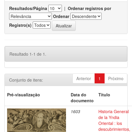
Resultados/Página
|
Ordenar registros por
Ordenar
Registro(s)
Resultado 1-1 de 1.
Anterior
1
Próximo
Conjunto de itens:
Pré-visualização
Data do
Título
documento
1603
Historia General
de la Yndia
Oriental : los
descubrimientos,