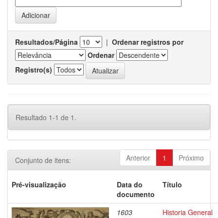
Resultados/Página
|
Ordenar registros por
Ordenar
Registro(s)
Resultado 1-1 de 1.
Anterior
1
Próximo
Conjunto de itens:
Pré-visualização
Data do
Título
documento
1603
Historia General