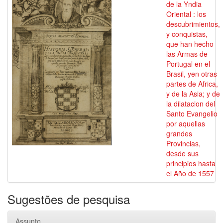
de la Yndia
Oriental : los
descubrimientos,
y conquistas,
que han hecho
las Armas de
Portugal en el
Brasil, yen otras
partes de Africa,
y de la Asia; y de
la dilatacion del
Santo Evangelio
por aquellas
grandes
Provincias,
desde sus
principios hasta
el Año de 1557
Sugestões de pesquisa
Assunto