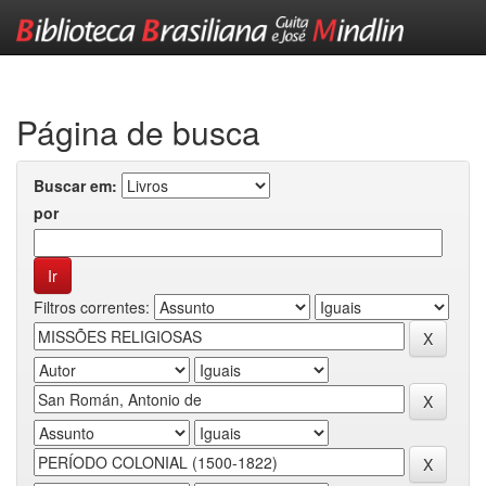
Skip
navigation
Página de busca
Buscar em:
por
Filtros correntes: