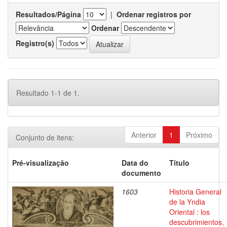
Resultados/Página
|
Ordenar registros por
Ordenar
Registro(s)
Resultado 1-1 de 1.
Anterior
1
Próximo
Conjunto de itens:
Pré-visualização
Data do
Título
documento
1603
Historia General
de la Yndia
Oriental : los
descubrimientos,