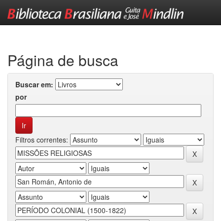
Skip
navigation
Página de busca
Buscar em:
por
Filtros correntes: