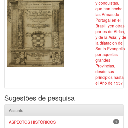
y conquistas,
que han hecho
las Armas de
Portugal en el
Brasil, yen otras
partes de Africa,
y de la Asia; y de
la dilatacion del
Santo Evangelio
por aquellas
grandes
Provincias,
desde sus
principios hasta
el Año de 1557
Sugestões de pesquisa
Assunto
ASPECTOS HISTÓRICOS
1