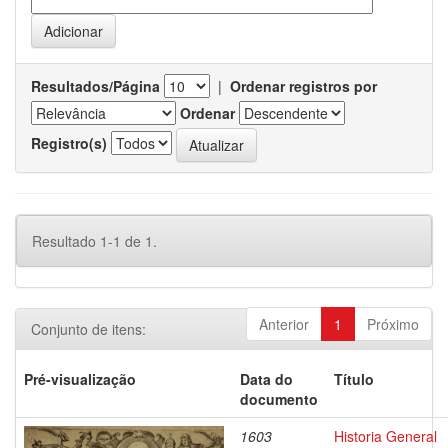
Resultados/Página
|
Ordenar registros por
Ordenar
Registro(s)
Resultado 1-1 de 1.
Anterior
1
Próximo
Conjunto de itens:
Pré-visualização
Data do
Título
documento
1603
Historia General