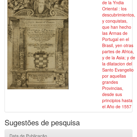
de la Yndia
Oriental : los
descubrimientos,
y conquistas,
que han hecho
las Armas de
Portugal en el
Brasil, yen otras
partes de Africa,
y de la Asia; y de
la dilatacion del
Santo Evangelio
por aquellas
grandes
Provincias,
desde sus
principios hasta
el Año de 1557
Sugestões de pesquisa
Data de Publicação