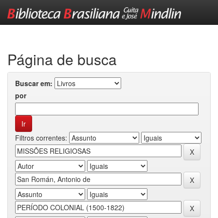
Skip
navigation
Página de busca
Buscar em:
por
Filtros correntes: