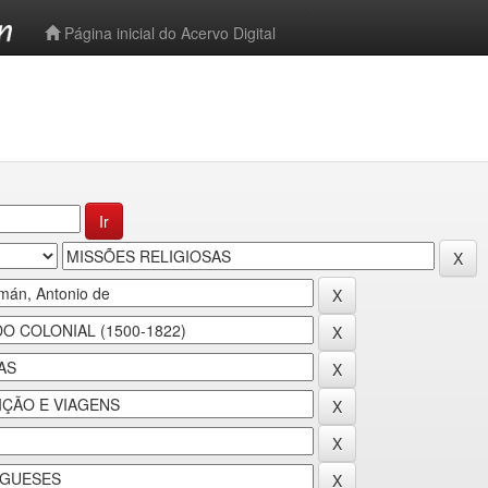
-->
Página inicial do Acervo Digital