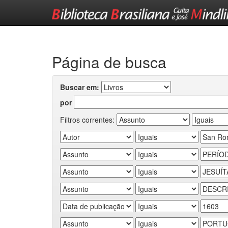
Skip
navigation
Página de busca
Buscar em:
por
Filtros correntes: