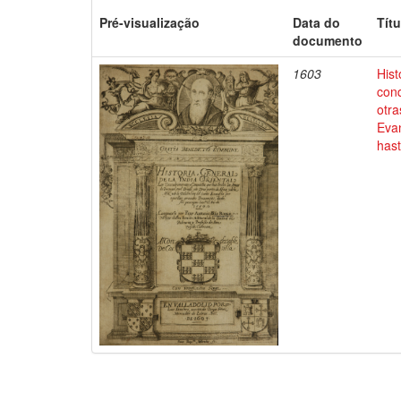
Pré-visualização
Data do
Títu
documento
1603
Hist
conq
otra
Evan
has