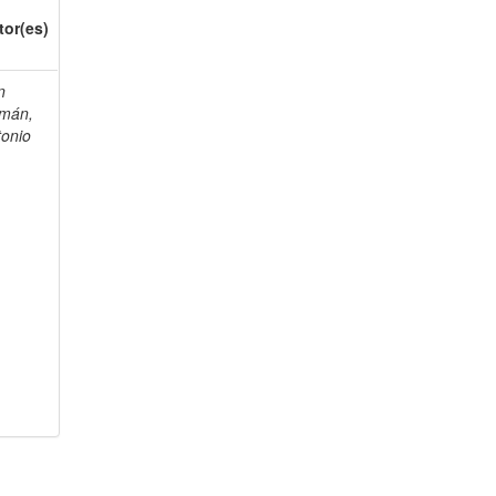
tor(es)
n
mán,
tonio