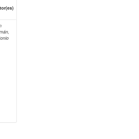
tor(es)
n
mán,
tonio