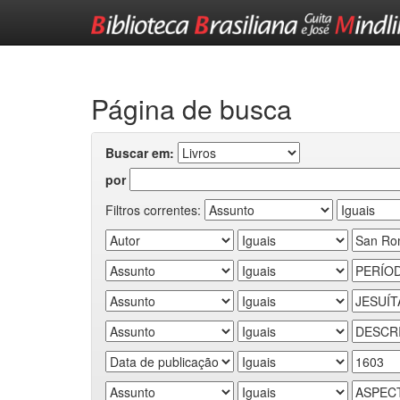
Skip
navigation
Página de busca
Buscar em:
por
Filtros correntes: