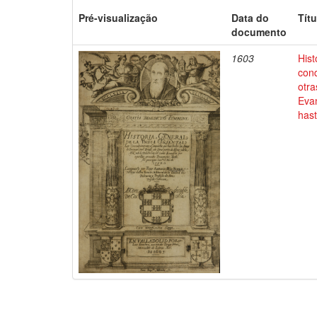
Pré-visualização
Data do
Títu
documento
1603
Hist
conq
otra
Evan
has