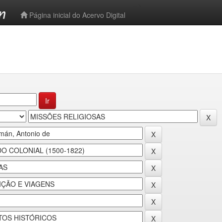
-->
Página inicial do Acervo Digital