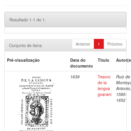
Resultado 1-1 de 1.
Anterior
1
Próximo
Conjunto de itens:
Pré-visualização
Data do
Título
Autor(e
documento
1639
Tesoro
Ruiz de
de la
Montoy
lengva
Antonio
gvarani
1585-
1652