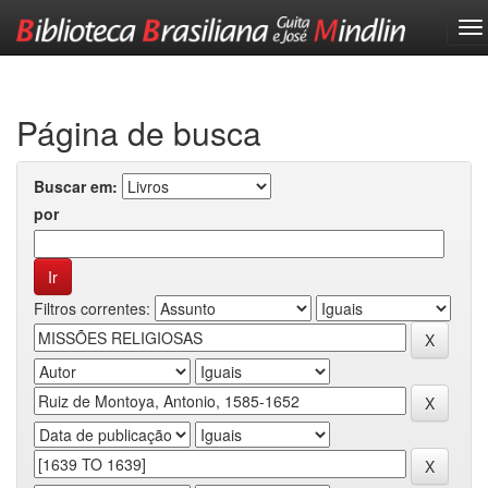
Skip
navigation
Página de busca
Buscar em:
por
Filtros correntes: