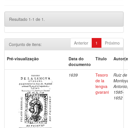
Resultado 1-1 de 1.
Anterior
1
Próximo
Conjunto de itens:
Pré-visualização
Data do
Título
Autor(e
documento
1639
Tesoro
Ruiz de
de la
Montoy
lengva
Antonio
gvarani
1585-
1652