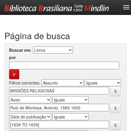
Skip
navigation
Página de busca
Buscar em:
por
Filtros correntes: