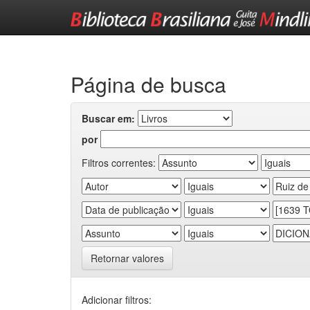
Skip
navigation
Página de busca
Buscar em:
por
Filtros correntes:
Retornar valores
Adicionar filtros: