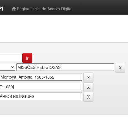
-->
Página inicial do Acervo Digital