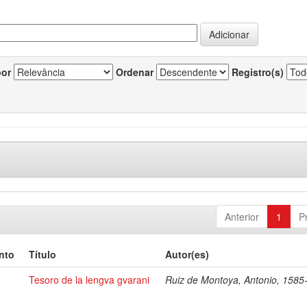
por
Ordenar
Registro(s)
Anterior
1
P
nto
Título
Autor(es)
Tesoro de la lengva gvarani
Ruiz de Montoya, Antonio, 1585