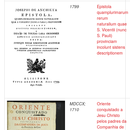
1799
Epistola
quamplurimarum
rerum
naturalium quae
S. Vicentii (nunc
S. Pauli)
provinciam
incolunt sistens
descriptionem
MDCCX;
Oriente
1710
conquistado a
Jesu Christo
pelos padres da
Companhia de