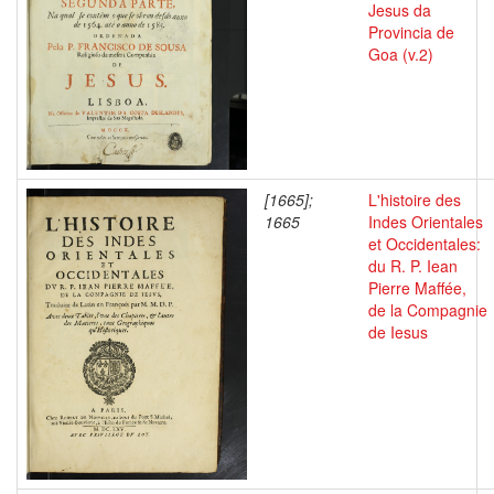
Jesus da
Provincia de
Goa (v.2)
[1665];
L'histoire des
1665
Indes Orientales
et Occidentales:
du R. P. Iean
Pierre Maffée,
de la Compagnie
de Iesus