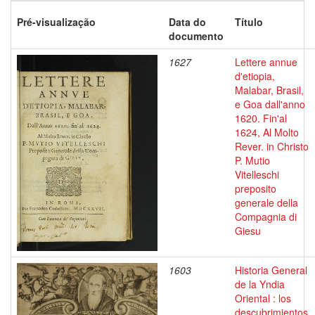
Pré-visualização
Data do
Título
documento
1627
Lettere annue
d'etiopia,
Malabar, Brasil,
e Goa dall'anno
1620. Fin'al
1624, Al Molto
Rever. in Christo
P. Mutio
Vitelleschi
preposito
generale della
Compagnia di
Giesu
1603
Historia General
de la Yndia
Oriental : los
descubrimientos,