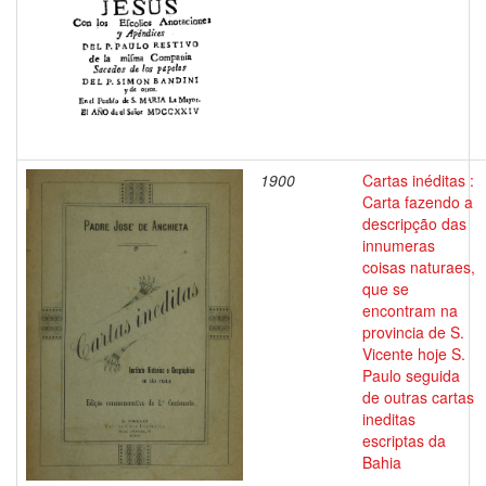
1900
Cartas inéditas :
Carta fazendo a
descripção das
innumeras
coisas naturaes,
que se
encontram na
provincia de S.
Vicente hoje S.
Paulo seguida
de outras cartas
ineditas
escriptas da
Bahia