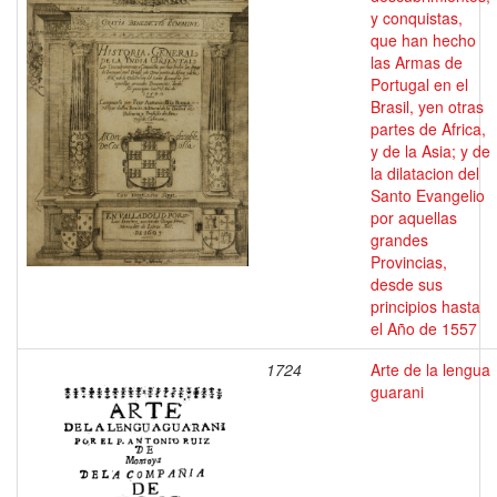
y conquistas,
que han hecho
las Armas de
Portugal en el
Brasil, yen otras
partes de Africa,
y de la Asia; y de
la dilatacion del
Santo Evangelio
por aquellas
grandes
Provincias,
desde sus
principios hasta
el Año de 1557
1724
Arte de la lengua
guarani