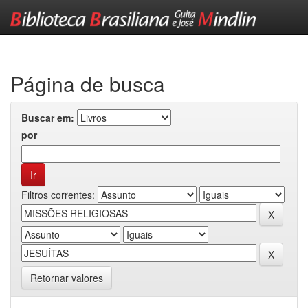
Skip
navigation
Página de busca
Buscar em:
por
Filtros correntes:
Retornar valores