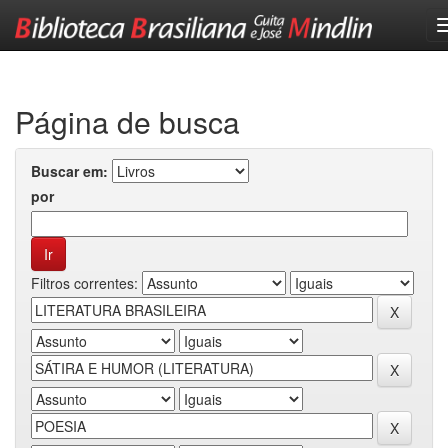
Skip
navigation
Página de busca
Buscar em:
por
Filtros correntes: