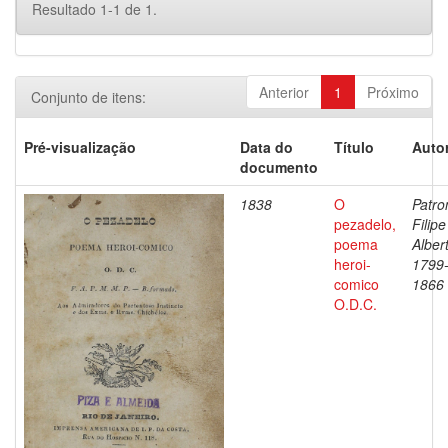
Resultado 1-1 de 1.
Anterior
1
Próximo
Conjunto de itens:
Pré-visualização
Data do
Título
Autor
documento
1838
O
Patron
pezadelo,
Filipe
poema
Alber
heroi-
1799
comico
1866
O.D.C.