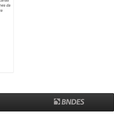
carias
nes da
va