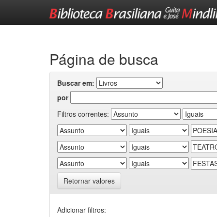
Skip
navigation
Página de busca
Buscar em:
por
Filtros correntes:
Retornar valores
Adicionar filtros: