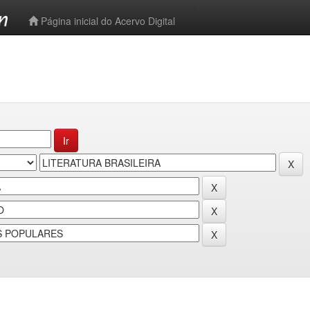
-->
Página inicial do Acervo Digital