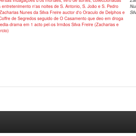
versas indagações d'os mortaes, livro de sortes, colleccionadas
Za
 entretenimento n'as noites de S. Antonio, S. João e S. Pedro
Nu
Zacharias Nunes da Silva Freire auctor d'o Oraculo de Delphos e
Sil
 Coffre de Segredos seguido de O Casamento que deo em droga
dia-drama em 1 acto pel-os Irmãos Silva Freire (Zacharias e
rcio)