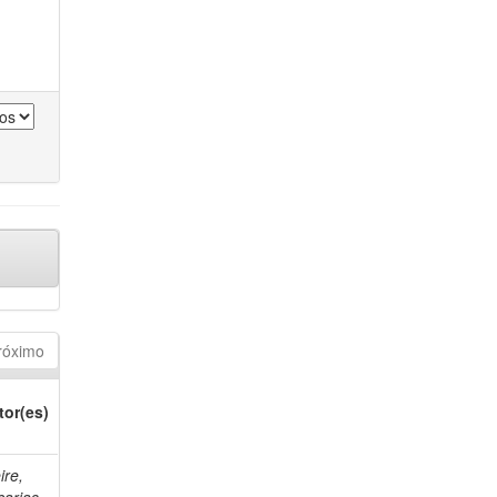
róximo
tor(es)
ire,