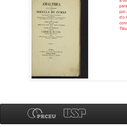
a di
para
por 
d'o
come
Tibu