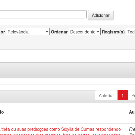
por
Ordenar
Registro(s)
Anterior
1
P
lo
Au
lthéa ou suas predicções como Sibylla de Cumas respondendo
Fre