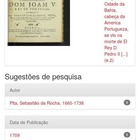
Cidade da
Bahia,
cabeça da
America
Portugueza,
se vio na
morte de El
Rey D.
Pedro II [...]
(e.2)
Sugestões de pesquisa
Autor
Pita, Sebastião da Rocha, 1660-1738
1
Data de Publicação
1709
1