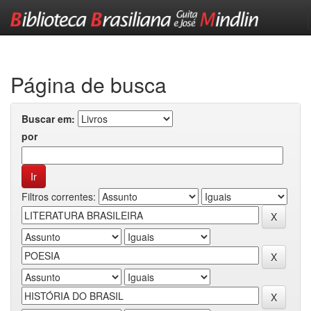
Skip
navigation
Página de busca
Buscar em:
por
Filtros correntes: