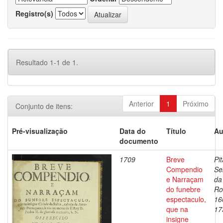
Registro(s)
Resultado 1-1 de 1.
Anterior
1
Próximo
Conjunto de itens:
Pré-visualização
Data do
Título
Au
documento
1709
Breve
Pit
Compendio
Se
e Narraçam
da
do funebre
Ro
espectaculo,
16
que na
17
insigne