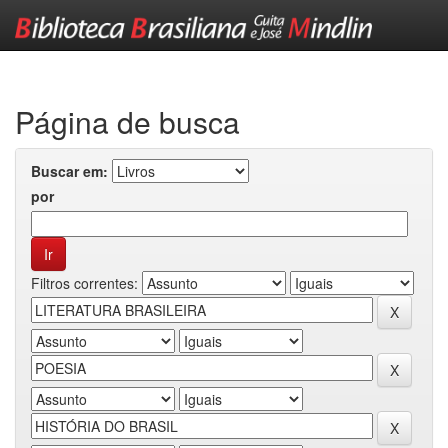
Skip
navigation
Página de busca
Buscar em:
por
Filtros correntes: