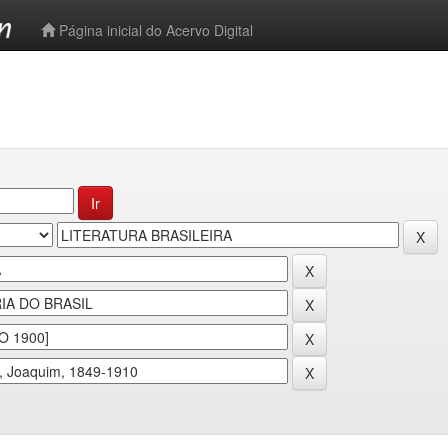
-->
Página inicial do Acervo Digital