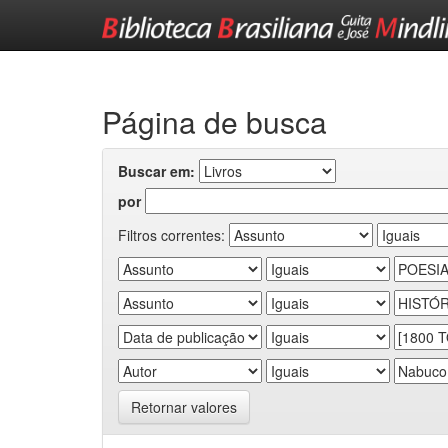
Skip
navigation
Página de busca
Buscar em:
por
Filtros correntes:
Retornar valores