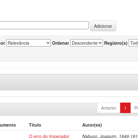
por
Ordenar
Registro(s)
Anterior
1
P
cumento
Título
Autor(es)
O erro do Imperador
Nabuco, Joaquim, 1849-19