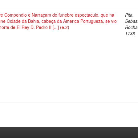
ve Compendio e Narraçam do funebre espectaculo, que na
Pita,
gne Cidade da Bahia, cabeça da America Portugueza, se vio
Sebast
orte de El Rey D. Pedro II [...] (e.2)
Rocha
1738