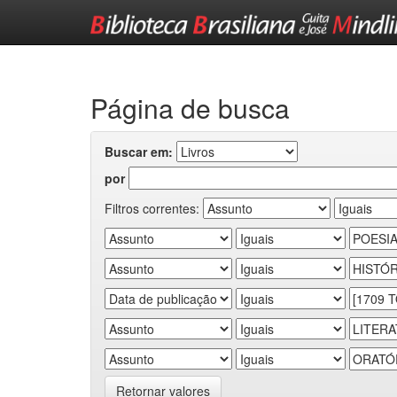
Skip
navigation
Página de busca
Buscar em:
por
Filtros correntes:
Retornar valores