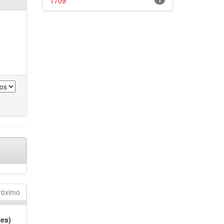
1709
1
róximo
(es)