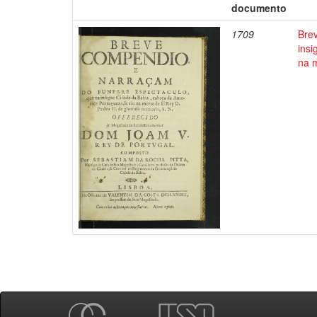
documento
1709
Bre
insi
na m