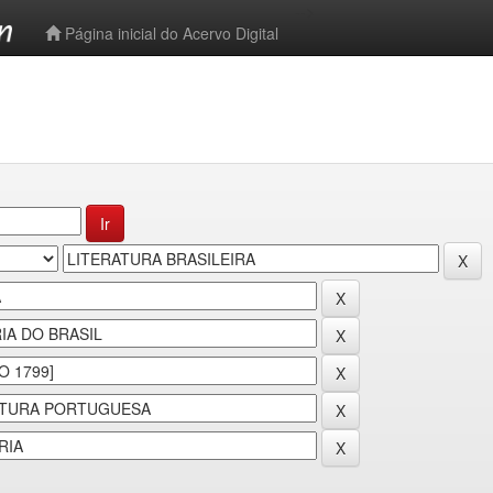
-->
Página inicial do Acervo Digital