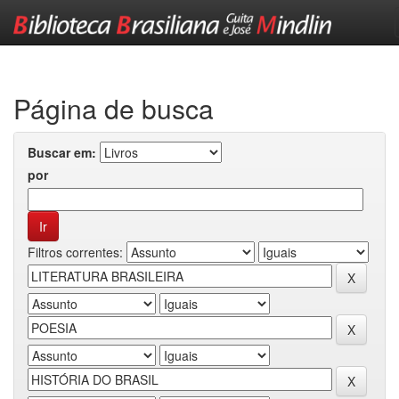
Skip
navigation
Página de busca
Buscar em:
por
Filtros correntes: