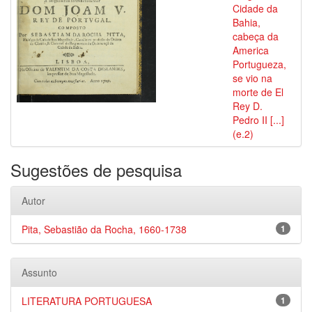
Cidade da
Bahia,
cabeça da
America
Portugueza,
se vio na
morte de El
Rey D.
Pedro II [...]
(e.2)
Sugestões de pesquisa
Autor
Pita, Sebastião da Rocha, 1660-1738
1
Assunto
LITERATURA PORTUGUESA
1