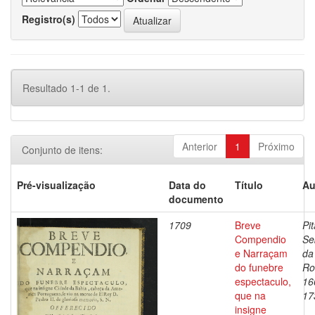
Registro(s)
Resultado 1-1 de 1.
Anterior
1
Próximo
Conjunto de itens:
Pré-visualização
Data do
Título
Au
documento
1709
Breve
Pit
Compendio
Se
e Narraçam
da
do funebre
Ro
espectaculo,
16
que na
17
insigne