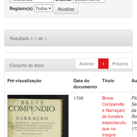
Registro(s)
Resultado 1-1 de 1.
Anterior
1
Próximo
Conjunto de itens:
Pré-visualização
Data do
Título
Au
documento
1709
Breve
Pit
Compendio
Se
e Narraçam
da
do funebre
Ro
espectaculo,
16
que na
17
insigne