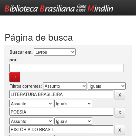
Skip
navigation
Página de busca
Buscar em:
por
Filtros correntes: