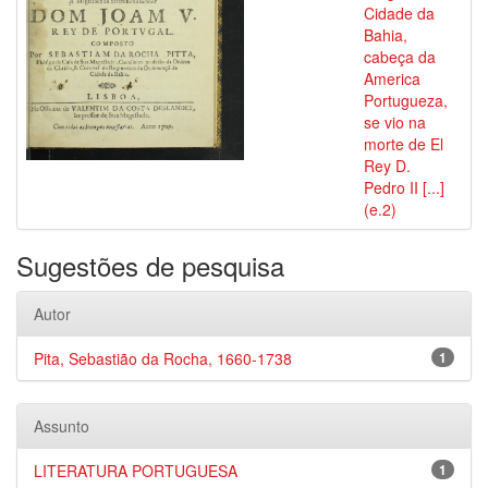
Cidade da
Bahia,
cabeça da
America
Portugueza,
se vio na
morte de El
Rey D.
Pedro II [...]
(e.2)
Sugestões de pesquisa
Autor
Pita, Sebastião da Rocha, 1660-1738
1
Assunto
LITERATURA PORTUGUESA
1