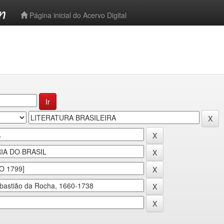
-->
Página inicial do Acervo Digital