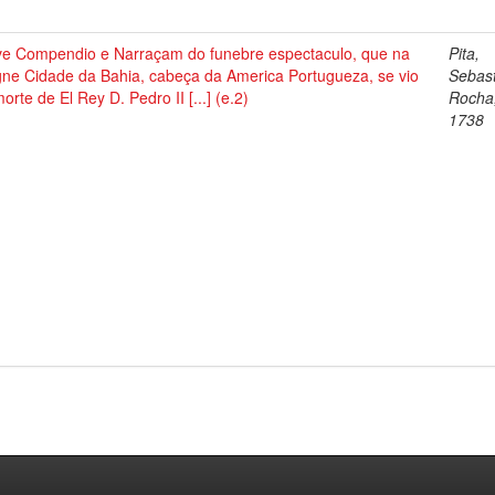
ve Compendio e Narraçam do funebre espectaculo, que na
Pita,
gne Cidade da Bahia, cabeça da America Portugueza, se vio
Sebast
orte de El Rey D. Pedro II [...] (e.2)
Rocha
1738