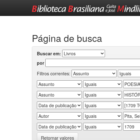
Skip
navigation
Página de busca
Buscar em:
por
Filtros correntes:
Retornar valores