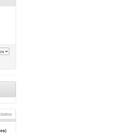
róximo
(es)