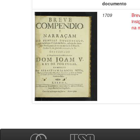
documento
1709
Bre
insi
na m