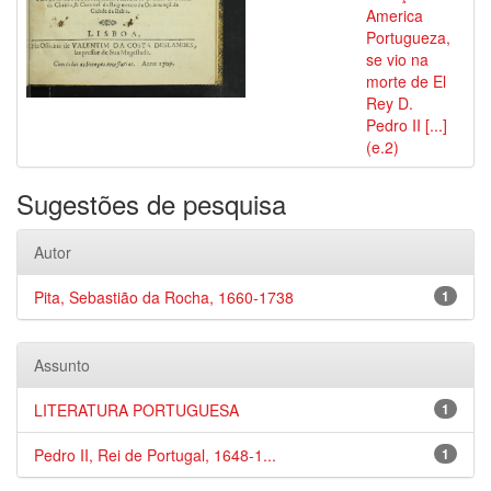
America
Portugueza,
se vio na
morte de El
Rey D.
Pedro II [...]
(e.2)
Sugestões de pesquisa
Autor
Pita, Sebastião da Rocha, 1660-1738
1
Assunto
LITERATURA PORTUGUESA
1
Pedro II, Rei de Portugal, 1648-1...
1