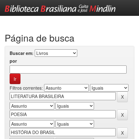
Skip
navigation
Página de busca
Buscar em:
por
Filtros correntes: