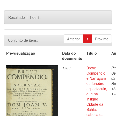
Resultado 1-1 de 1.
Anterior
1
Próximo
Conjunto de itens:
Pré-visualização
Data do
Título
Au
documento
1709
Breve
Pit
Compendio
Se
e Narraçam
da
do funebre
Ro
espectaculo,
16
que na
17
insigne
Cidade da
Bahia,
cabeça da