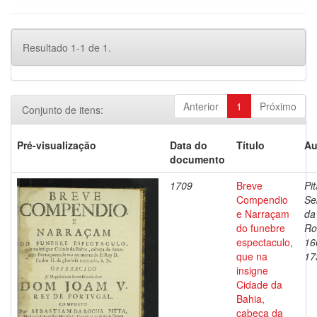
Resultado 1-1 de 1.
Anterior
1
Próximo
Conjunto de itens:
Pré-visualização
Data do
Título
Au
documento
1709
Breve
Pit
Compendio
Se
e Narraçam
da
do funebre
Ro
espectaculo,
16
que na
17
insigne
Cidade da
Bahia,
cabeça da