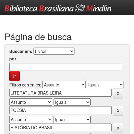
Skip
navigation
Página de busca
Buscar em:
por
Filtros correntes: