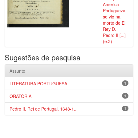
America
Portugueza,
se vio na
morte de El
Rey D.
Pedro II [...]
(e.2)
Sugestões de pesquisa
Assunto
LITERATURA PORTUGUESA
1
ORATÓRIA
1
Pedro II, Rei de Portugal, 1648-1...
1