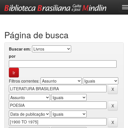
Skip
navigation
Página de busca
Buscar em:
por
Filtros correntes: