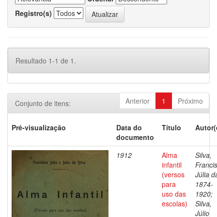
Registro(s)
Resultado 1-1 de 1.
Anterior
1
Próximo
Conjunto de itens:
Pré-visualização
Data do
Título
Autor(
documento
1912
Alma
Silva,
infantil
Franci
(versos
Júlia d
para
1874-
uso das
1920;
escolas)
Silva,
Júlio