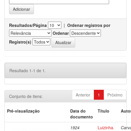
Resultados/Página
|
Ordenar registros por
Ordenar
Registro(s)
Resultado 1-1 de 1.
Anterior
1
Próximo
Conjunto de itens:
Pré-visualização
Data do
Título
Auto
documento
1924
Luizinha.
Carva