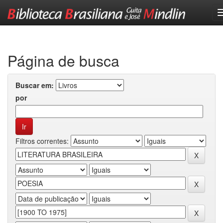
Skip
navigation
Página de busca
Buscar em:
por
Filtros correntes: