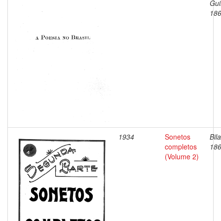
Gui
186
1934
Sonetos
Bil
completos
186
(Volume 2)