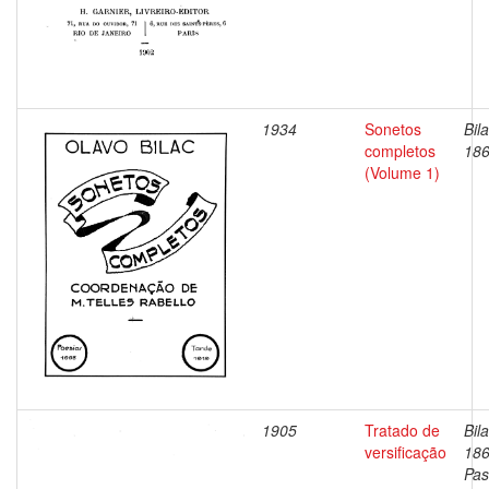
1934
Sonetos
Bil
completos
186
(Volume 1)
1905
Tratado de
Bil
versificação
186
Pas