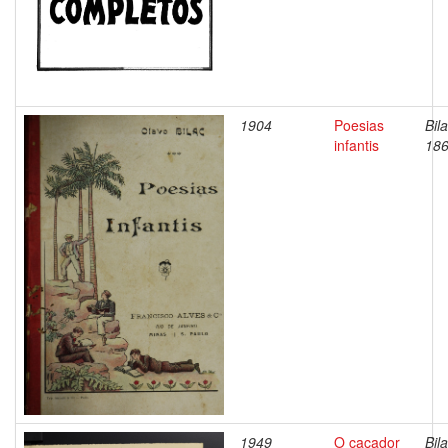
1904
Poesias
Bil
infantis
186
1949
O caçador
Bil