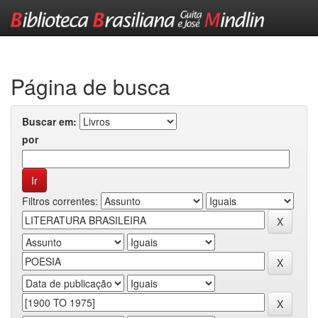
Skip
navigation
Página de busca
Buscar em:
por
Filtros correntes: