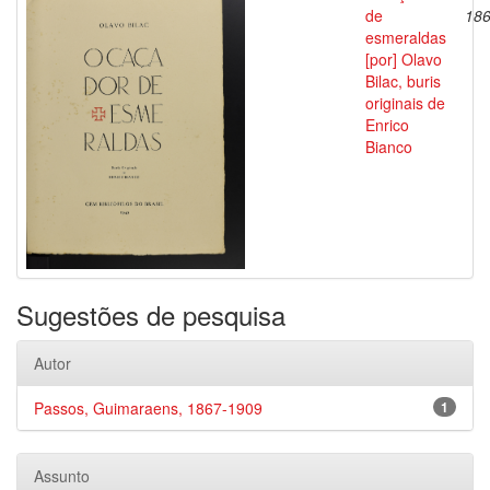
de
186
esmeraldas
[por] Olavo
Bilac, buris
originais de
Enrico
Bianco
Sugestões de pesquisa
Autor
Passos, Guimaraens, 1867-1909
1
Assunto