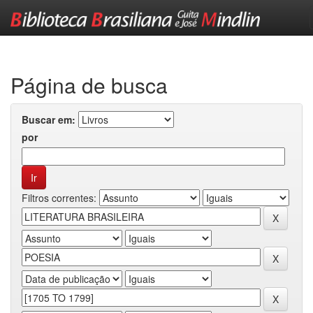
Skip
navigation
Página de busca
Buscar em:
por
Filtros correntes: