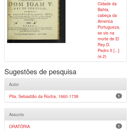
Cidade da
Bahia,
cabeça da
America
Portugueza,
se vio na
morte de El
Rey D.
Pedro II [...]
(e.2)
Sugestões de pesquisa
Autor
Pita, Sebastião da Rocha, 1660-1738
1
Assunto
ORATÓRIA
1