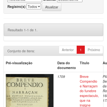
Registro(s)
Resultado 1-1 de 1.
Anterior
1
Próximo
Conjunto de itens:
Pré-visualização
Data do
Título
Au
documento
1709
Breve
Pit
Compendio
Se
e Narraçam
da
do funebre
Ro
espectaculo,
16
que na
17
insigne