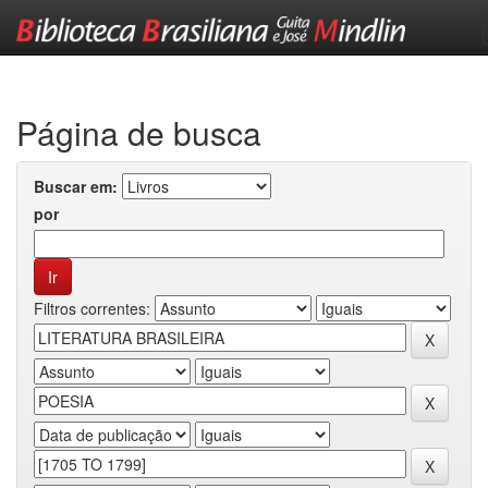
Skip
navigation
Página de busca
Buscar em:
por
Filtros correntes: