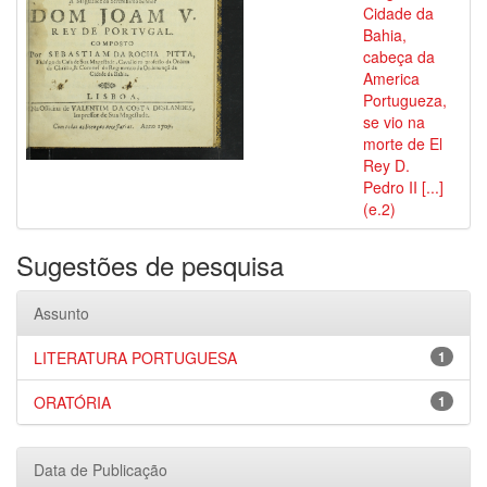
Cidade da
Bahia,
cabeça da
America
Portugueza,
se vio na
morte de El
Rey D.
Pedro II [...]
(e.2)
Sugestões de pesquisa
Assunto
LITERATURA PORTUGUESA
1
ORATÓRIA
1
Data de Publicação