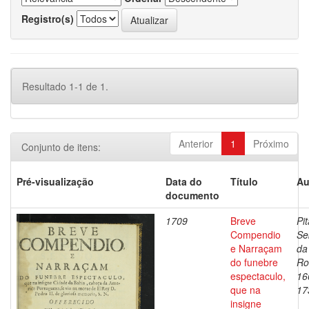
Registro(s)
Resultado 1-1 de 1.
Anterior
1
Próximo
Conjunto de itens:
Pré-visualização
Data do
Título
Au
documento
1709
Breve
Pit
Compendio
Se
e Narraçam
da
do funebre
Ro
espectaculo,
16
que na
17
insigne