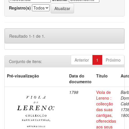
Registro(s)
Resultado 1-1 de 1.
Anterior
1
Próximo
Conjunto de itens:
Pré-visualização
Data do
Título
Auto
documento
1798
Viola de
Barb
Lereno :
Dom
collecção
Cald
das suas
173
cantigas,
180
offerecidas
aos seus