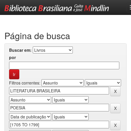
Skip
navigation
Página de busca
Buscar em:
por
Filtros correntes: