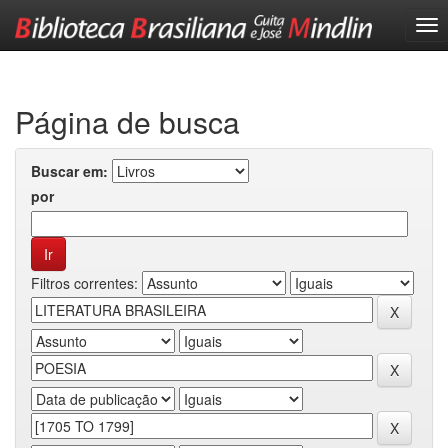
Skip
navigation
Página de busca
Buscar em:
por
Filtros correntes: