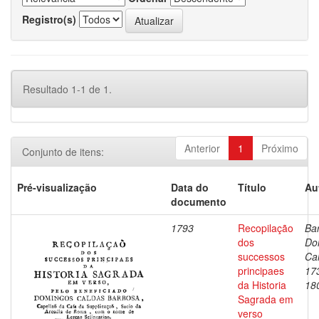
Registro(s)
Resultado 1-1 de 1.
Anterior
1
Próximo
Conjunto de itens:
Pré-visualização
Data do
Título
Au
documento
1793
Recopilação
Ba
dos
Do
successos
Ca
principaes
17
da Historia
18
Sagrada em
verso