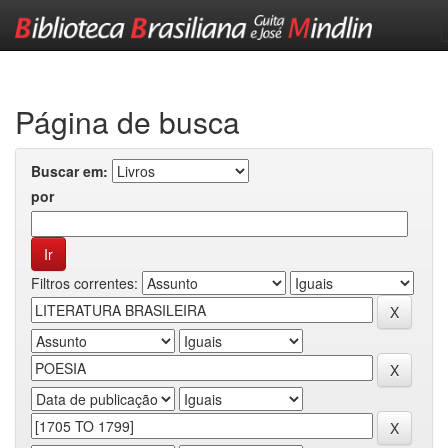
Skip
navigation
Página de busca
Buscar em:
por
Filtros correntes: